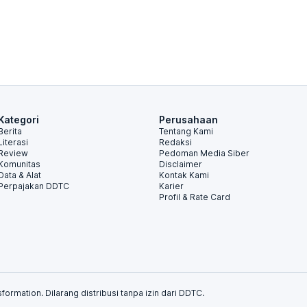
Kategori
Perusahaan
Berita
Tentang Kami
Literasi
Redaksi
Review
Pedoman Media Siber
Komunitas
Disclaimer
Data & Alat
Kontak Kami
Perpajakan DDTC
Karier
Profil & Rate Card
formation. Dilarang distribusi tanpa izin dari DDTC.