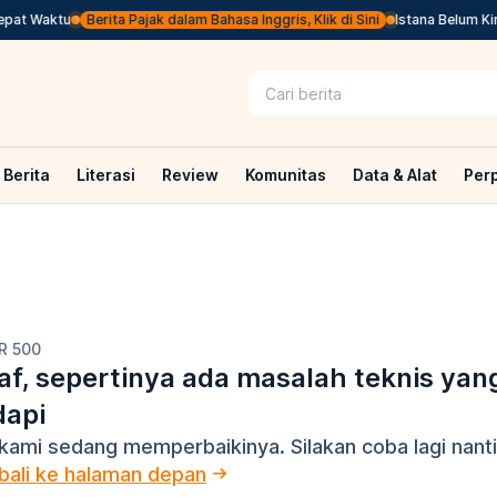
pat Waktu
Berita Pajak dalam Bahasa Inggris, Klik di Sini
Istana Belum Kir
Berita
Literasi
Review
Komunitas
Data & Alat
Per
R 500
f, sepertinya ada masalah teknis yan
dapi
kami sedang memperbaikinya. Silakan coba lagi nanti
ali ke halaman depan