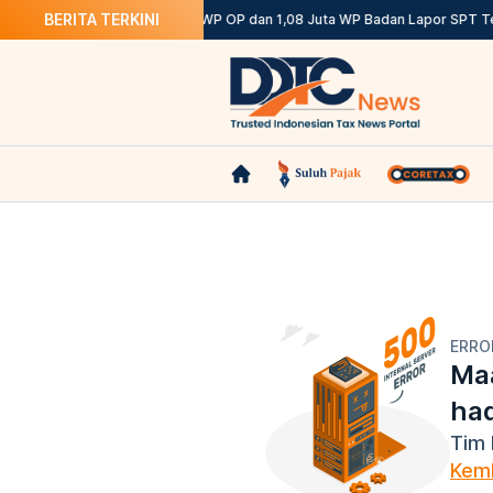
BERITA TERKINI
Ketentuannya
DJP: 12,12 Juta WP OP dan 1,08 Juta WP Badan Lapor SPT Te
ERRO
Maa
ha
Tim 
Kemb