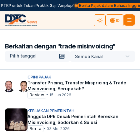
 PTKP untuk Tekan Praktik Gaji ‘Amplop’
Berita Pajak dalam Bahasa Inggris, 
ID
Berkaitan dengan "
trade misinvoicing
"
Pilih tanggal
Semua Kanal
OPINI PAJAK
Transfer Pricing, Transfer Mispricing & Trade
Misinvoicing, Serupakah?
Review
•
15 Jun 2026
KEBIJAKAN PEMERINTAH
Anggota DPR Desak Pemerintah Bereskan
Misinvoicing, Sodorkan 4 Solusi
Berita
•
03 Mei 2026