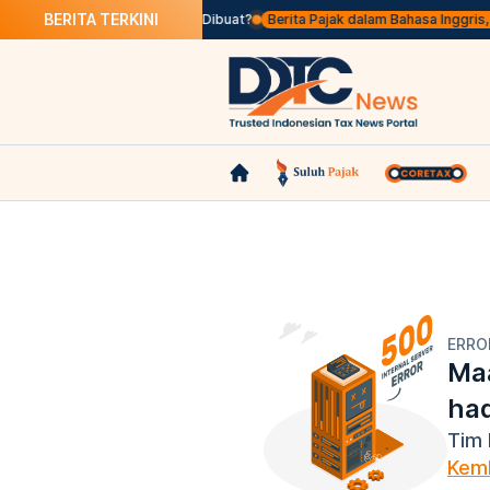
BERITA TERKINI
a Itu Faktur Pajak Terlambat Dibuat?
Berita Pajak dalam Bahasa Inggris, Kli
ERRO
Maa
ha
Tim 
Kemb