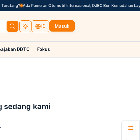
Terutang?
Ada Pameran Otomotif Internasional, DJBC Beri Kemudahan Laya
Masuk
ID
pajakan DDTC
Fokus
g sedang kami
.