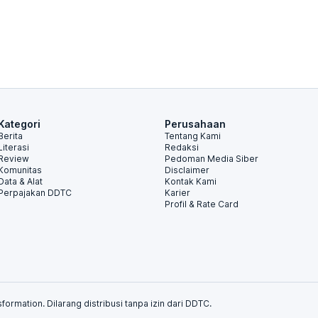
Kategori
Perusahaan
Berita
Tentang Kami
Literasi
Redaksi
Review
Pedoman Media Siber
Komunitas
Disclaimer
Data & Alat
Kontak Kami
Perpajakan DDTC
Karier
Profil & Rate Card
formation. Dilarang distribusi tanpa izin dari DDTC.