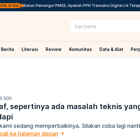
k di Sini
Bukan Pemungut PMSE, Apakah PPN Transaksi Digital LN Tetap 
Berita
Literasi
Review
Komunitas
Data & Alat
Per
R 500
f, sepertinya ada masalah teknis yan
dapi
kami sedang memperbaikinya. Silakan coba lagi nanti
ali ke halaman depan