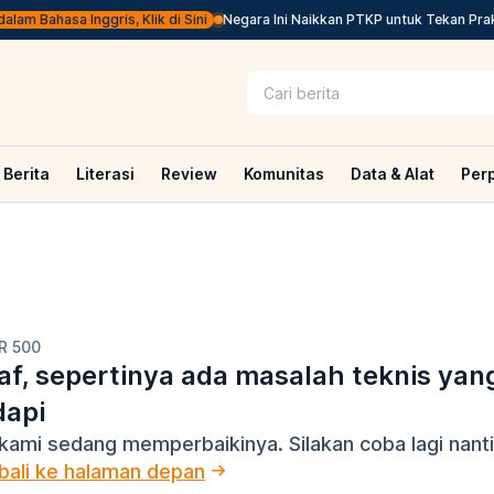
lam Bahasa Inggris, Klik di Sini
Negara Ini Naikkan PTKP untuk Tekan Prakti
Berita
Literasi
Review
Komunitas
Data & Alat
Per
R 500
f, sepertinya ada masalah teknis yan
dapi
kami sedang memperbaikinya. Silakan coba lagi nanti
ali ke halaman depan