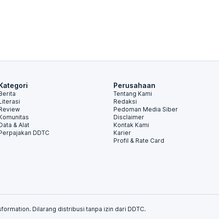
Kategori
Perusahaan
Berita
Tentang Kami
Literasi
Redaksi
Review
Pedoman Media Siber
Komunitas
Disclaimer
Data & Alat
Kontak Kami
Perpajakan DDTC
Karier
Profil & Rate Card
formation. Dilarang distribusi tanpa izin dari DDTC.