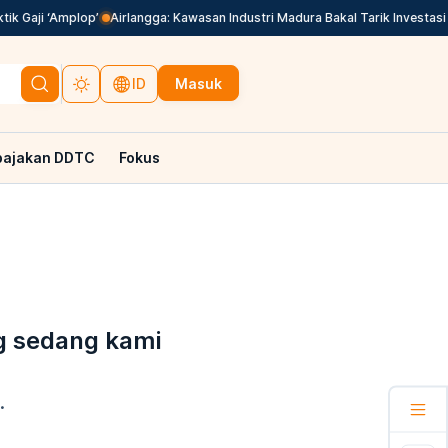
k Gaji ‘Amplop’
Airlangga: Kawasan Industri Madura Bakal Tarik Investasi C
Masuk
ID
pajakan DDTC
Fokus
g sedang kami
.