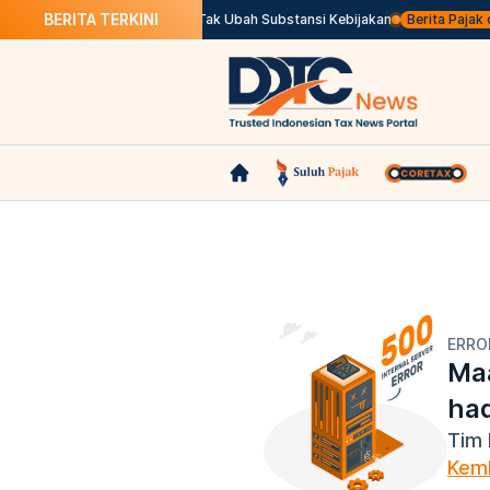
BERITA TERKINI
enundaan Pajak Marketplace Tak Ubah Substansi Kebijakan
Berita Pajak da
ERRO
Maa
ha
Tim 
Kemb