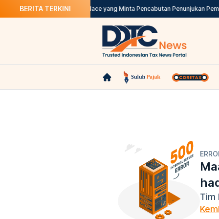
BERITA TERKINI
ewa Rumah
DJP Teliti Marketplace yang Minta Pencabutan Penunjukan Pemu
ERRO
Maa
ha
Tim 
Kemb