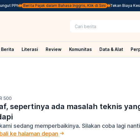
ngut PPh
Berita Pajak dalam Bahasa Inggris, Klik di Sini
Tekan Biaya Keseh
Berita
Literasi
Review
Komunitas
Data & Alat
Per
R 500
f, sepertinya ada masalah teknis yan
dapi
kami sedang memperbaikinya. Silakan coba lagi nanti
ali ke halaman depan