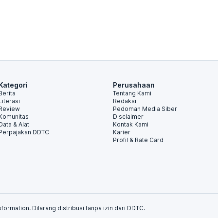
Kategori
Perusahaan
Berita
Tentang Kami
Literasi
Redaksi
Review
Pedoman Media Siber
Komunitas
Disclaimer
Data & Alat
Kontak Kami
Perpajakan DDTC
Karier
Profil & Rate Card
formation. Dilarang distribusi tanpa izin dari DDTC.