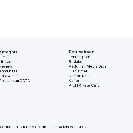
Kategori
Perusahaan
Berita
Tentang Kami
Literasi
Redaksi
Review
Pedoman Media Siber
Komunitas
Disclaimer
Data & Alat
Kontak Kami
Perpajakan DDTC
Karier
Profil & Rate Card
formation. Dilarang distribusi tanpa izin dari DDTC.