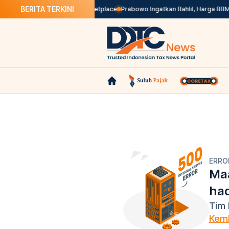
BERITA TERKINI
agi Pedagang Online di Marketplace
Prabowo Ingatkan Bahlil, Harga BBM N
ERRO
Maa
ha
Tim 
Kemb