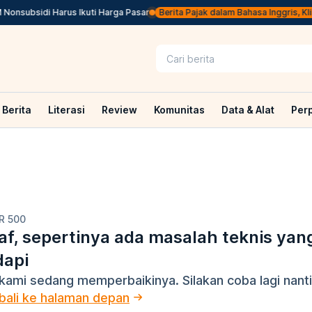
onsubsidi Harus Ikuti Harga Pasar
Berita Pajak dalam Bahasa Inggris, Klik d
Berita
Literasi
Review
Komunitas
Data & Alat
Per
R 500
f, sepertinya ada masalah teknis yan
dapi
kami sedang memperbaikinya. Silakan coba lagi nanti
ali ke halaman depan