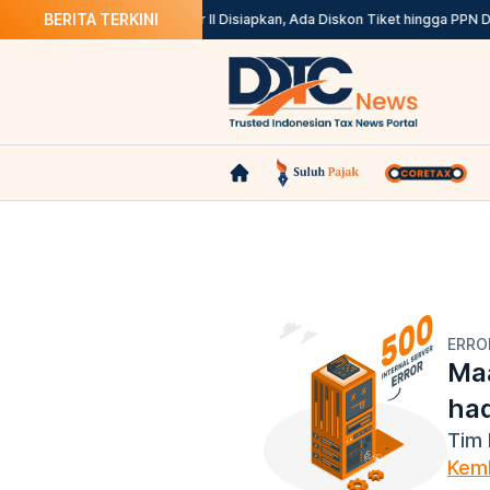
BERITA TERKINI
1 Agustus
Stimulus Semester II Disiapkan, Ada Diskon Tiket hingga PPN DT
ERRO
Maa
ha
Tim 
Kemb