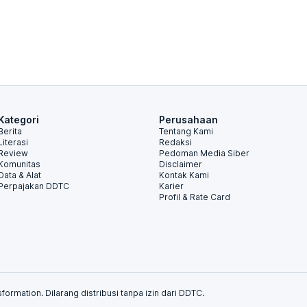
Kategori
Perusahaan
Berita
Tentang Kami
Literasi
Redaksi
Review
Pedoman Media Siber
Komunitas
Disclaimer
Data & Alat
Kontak Kami
Perpajakan DDTC
Karier
Profil & Rate Card
formation. Dilarang distribusi tanpa izin dari DDTC.