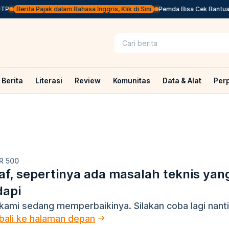
P
Berita Pajak dalam Bahasa Inggris, Klik di Sini
Pemda Bisa Cek Bantuan 
Berita
Literasi
Review
Komunitas
Data & Alat
Per
R 500
f, sepertinya ada masalah teknis yan
dapi
kami sedang memperbaikinya. Silakan coba lagi nanti
ali ke halaman depan