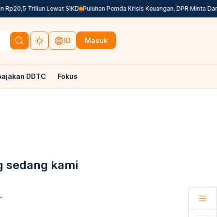
Rp20,5 Triliun Lewat SIKD
Puluhan Pemda Krisis Keuangan, DPR Minta Dana 
Masuk
ID
pajakan DDTC
Fokus
g sedang kami
.