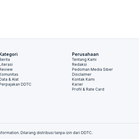
Kategori
Perusahaan
Berita
Tentang Kami
Literasi
Redaksi
Review
Pedoman Media Siber
Komunitas
Disclaimer
Data & Alat
Kontak Kami
Perpajakan DDTC
Karier
Profil & Rate Card
formation. Dilarang distribusi tanpa izin dari DDTC.