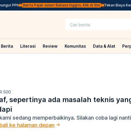
ungut PPh
Berita Pajak dalam Bahasa Inggris, Klik di Sini
Tekan Biaya Kese
Berita
Literasi
Review
Komunitas
Data & Alat
Per
R 500
f, sepertinya ada masalah teknis yan
dapi
kami sedang memperbaikinya. Silakan coba lagi nanti
ali ke halaman depan