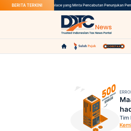
BERITA TERKINI
Sewa Rumah
DJP Teliti Marketplace yang Minta Pencabutan Penunjukan Pem
ERRO
Maa
ha
Tim 
Kemb