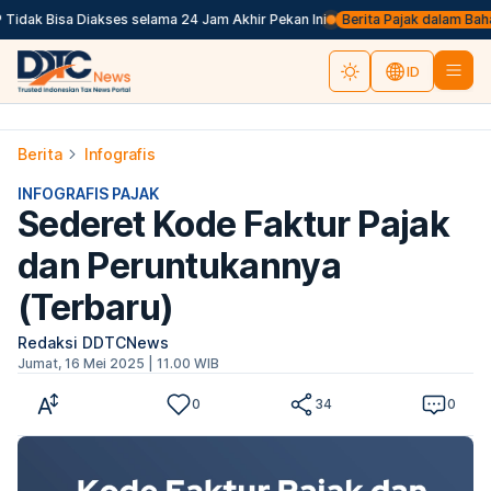
dak Bisa Diakses selama 24 Jam Akhir Pekan Ini
Berita Pajak dalam Bahasa In
ID
Berita
Infografis
INFOGRAFIS PAJAK
Sederet Kode Faktur Pajak
dan Peruntukannya
(Terbaru)
Redaksi DDTCNews
Jumat, 16 Mei 2025 | 11.00 WIB
0
34
0