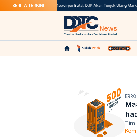
BERITA TERKINI
d di Coretax? Ini Solusinya
Kepdirjen Batal, DJP Akan Tunjuk Ulang Mark
ERRO
Maa
ha
Tim 
Kemb