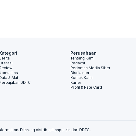
Kategori
Perusahaan
Berita
Tentang Kami
Literasi
Redaksi
Review
Pedoman Media Siber
Komunitas
Disclaimer
Data & Alat
Kontak Kami
Perpajakan DDTC
Karier
Profil & Rate Card
formation. Dilarang distribusi tanpa izin dari DDTC.