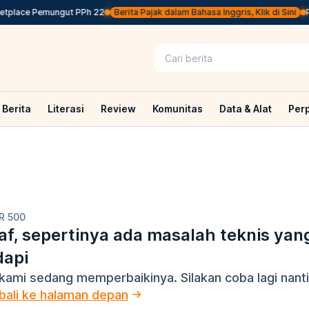
etplace Pemungut PPh 22
Berita Pajak dalam Bahasa Inggris, Klik di Sini
Pe
Berita
Literasi
Review
Komunitas
Data & Alat
Per
R 500
f, sepertinya ada masalah teknis yan
dapi
kami sedang memperbaikinya. Silakan coba lagi nanti
ali ke halaman depan