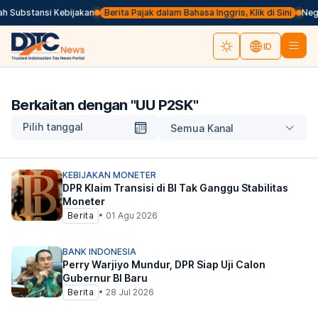
 Substansi Kebijakan
Berita Pajak dalam Bahasa Inggris, Klik di Sini
Negar
ID
Berkaitan dengan "
UU P2SK
"
Pilih tanggal
Semua Kanal
KEBIJAKAN MONETER
DPR Klaim Transisi di BI Tak Ganggu Stabilitas
Moneter
Berita
•
01 Agu 2026
BANK INDONESIA
Perry Warjiyo Mundur, DPR Siap Uji Calon
Gubernur BI Baru
Berita
•
28 Jul 2026