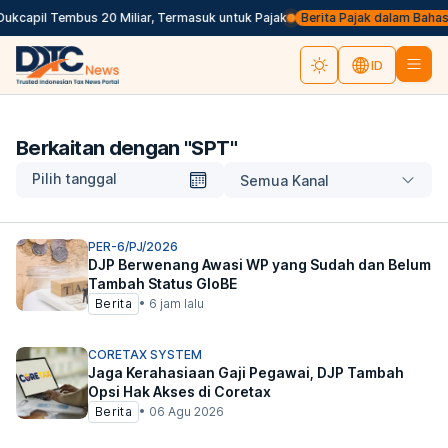
kcapil Tembus 20 Miliar, Termasuk untuk Pajak
Berita Pajak dalam Bahasa In
ID
Berkaitan dengan "
SPT
"
Pilih tanggal
Semua Kanal
PER-6/PJ/2026
DJP Berwenang Awasi WP yang Sudah dan Belum
Tambah Status GloBE
Berita
•
6 jam lalu
CORETAX SYSTEM
Jaga Kerahasiaan Gaji Pegawai, DJP Tambah
Opsi Hak Akses di Coretax
Berita
•
06 Agu 2026