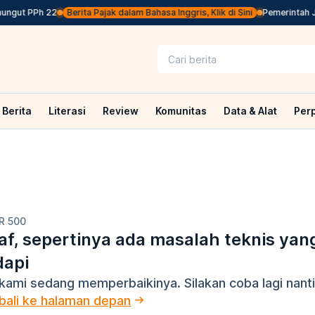
ngut PPh 22
Berita Pajak dalam Bahasa Inggris, Klik di Sini
Pemerintah Jep
Berita
Literasi
Review
Komunitas
Data & Alat
Per
R 500
f, sepertinya ada masalah teknis yan
dapi
kami sedang memperbaikinya. Silakan coba lagi nanti
ali ke halaman depan