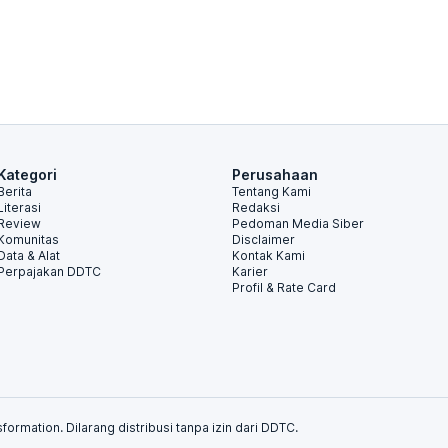
Kategori
Perusahaan
Berita
Tentang Kami
Literasi
Redaksi
Review
Pedoman Media Siber
Komunitas
Disclaimer
Data & Alat
Kontak Kami
Perpajakan DDTC
Karier
Profil & Rate Card
formation. Dilarang distribusi tanpa izin dari DDTC.