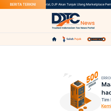
BERITA TERKINI
? Ini Solusinya
Kepdirjen Batal, DJP Akan Tunjuk Ulang Marketplace Pemu
ERRO
Maa
ha
Tim 
Kemb