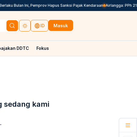
laku Bulan Ini, Pemprov Hapus Sanksi Pajak Kendaraan
Airlangga: PPh 21
Masuk
ID
pajakan DDTC
Fokus
g sedang kami
.