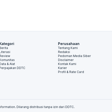
Kategori
Perusahaan
Berita
Tentang Kami
Literasi
Redaksi
Review
Pedoman Media Siber
Komunitas
Disclaimer
Data & Alat
Kontak Kami
Perpajakan DDTC
Karier
Profil & Rate Card
formation. Dilarang distribusi tanpa izin dari DDTC.