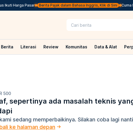
 Ikuti Harga Pasar
Berita Pajak dalam Bahasa Inggris, Klik di Sini
Cuma Ber
Berita
Literasi
Review
Komunitas
Data & Alat
Per
R 500
f, sepertinya ada masalah teknis yan
dapi
kami sedang memperbaikinya. Silakan coba lagi nanti
ali ke halaman depan