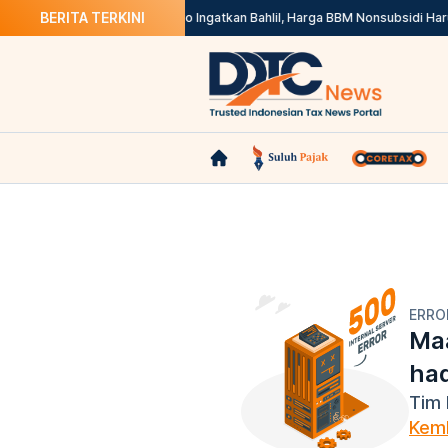
BERITA TERKINI
line di Marketplace
Prabowo Ingatkan Bahlil, Harga BBM Nonsubsidi Harus
ERRO
Maa
ha
Tim 
Kemb