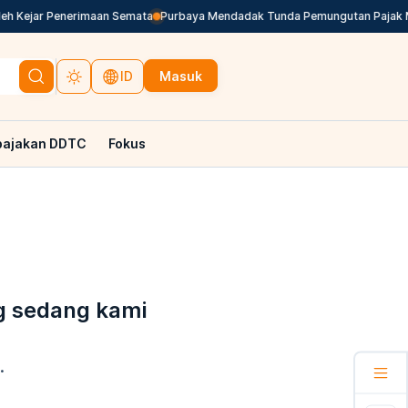
h Kejar Penerimaan Semata
Purbaya Mendadak Tunda Pemungutan Pajak Mar
Masuk
ID
pajakan DDTC
Fokus
g sedang kami
.