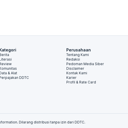
Kategori
Perusahaan
Berita
Tentang Kami
Literasi
Redaksi
Review
Pedoman Media Siber
Komunitas
Disclaimer
Data & Alat
Kontak Kami
Perpajakan DDTC
Karier
Profil & Rate Card
formation. Dilarang distribusi tanpa izin dari DDTC.