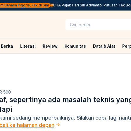
Bahasa Inggris, Klik di Sini
CHA Pajak Hari Sih Advianto: Putusan Tak Bole
Berita
Literasi
Review
Komunitas
Data & Alat
Per
R 500
f, sepertinya ada masalah teknis yan
dapi
kami sedang memperbaikinya. Silakan coba lagi nanti
ali ke halaman depan