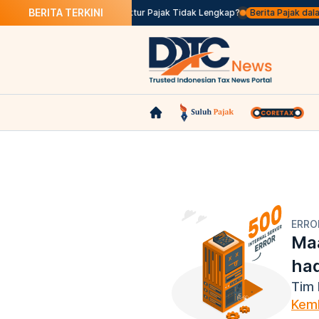
BERITA TERKINI
ingga 31 Oktober
Apa Itu Faktur Pajak Tidak Lengkap?
Berita Pajak dalam 
ERRO
Maa
ha
Tim 
Kemb