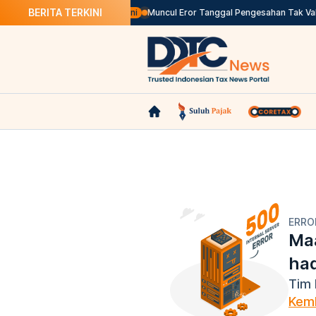
BERITA TERKINI
alam Bahasa Inggris, Klik di Sini
Muncul Eror Tanggal Pengesahan Tak Valid 
ERRO
Maa
ha
Tim 
Kemb