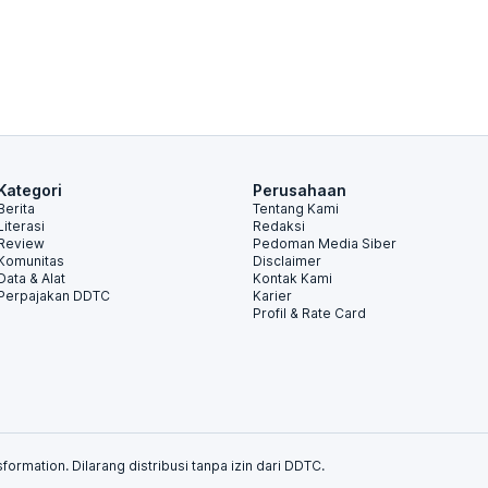
Kategori
Perusahaan
Berita
Tentang Kami
Literasi
Redaksi
Review
Pedoman Media Siber
Komunitas
Disclaimer
Data & Alat
Kontak Kami
Perpajakan DDTC
Karier
Profil & Rate Card
formation. Dilarang distribusi tanpa izin dari DDTC.