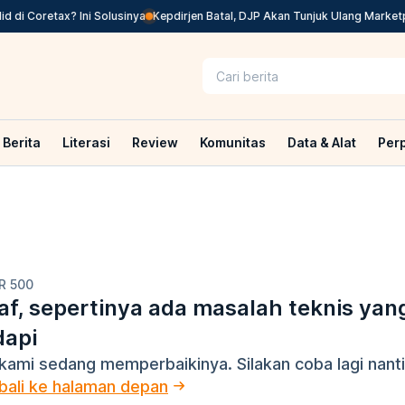
di Coretax? Ini Solusinya
Kepdirjen Batal, DJP Akan Tunjuk Ulang Marketp
Berita
Literasi
Review
Komunitas
Data & Alat
Per
R 500
f, sepertinya ada masalah teknis yan
dapi
kami sedang memperbaikinya. Silakan coba lagi nanti
ali ke halaman depan