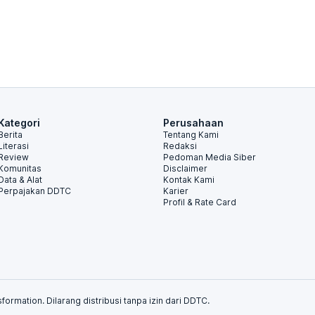
Kategori
Perusahaan
Berita
Tentang Kami
Literasi
Redaksi
Review
Pedoman Media Siber
Komunitas
Disclaimer
Data & Alat
Kontak Kami
Perpajakan DDTC
Karier
Profil & Rate Card
formation. Dilarang distribusi tanpa izin dari DDTC.