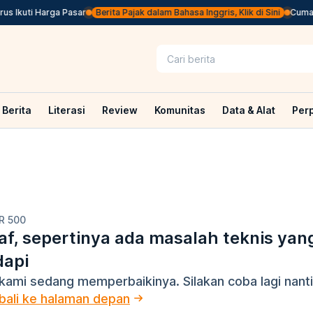
 Ikuti Harga Pasar
Berita Pajak dalam Bahasa Inggris, Klik di Sini
Cuma Be
Berita
Literasi
Review
Komunitas
Data & Alat
Per
R 500
f, sepertinya ada masalah teknis yan
dapi
kami sedang memperbaikinya. Silakan coba lagi nanti
ali ke halaman depan