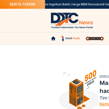
BERITA TERKINI
nline di Marketplace
Prabowo Ingatkan Bahlil, Harga BBM Nonsubsidi Harus
ERRO
Maa
ha
Tim 
Kemb