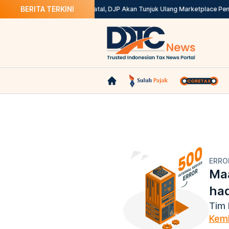
BERITA TERKINI
x? Ini Solusinya
Kepdirjen Batal, DJP Akan Tunjuk Ulang Marketplace Pem
ERRO
Maa
ha
Tim 
Kemb