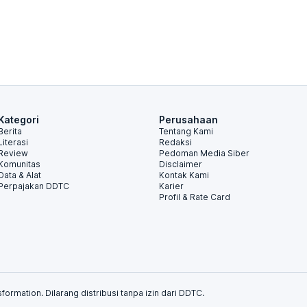
Kategori
Perusahaan
Berita
Tentang Kami
Literasi
Redaksi
Review
Pedoman Media Siber
Komunitas
Disclaimer
Data & Alat
Kontak Kami
Perpajakan DDTC
Karier
Profil & Rate Card
formation. Dilarang distribusi tanpa izin dari DDTC.