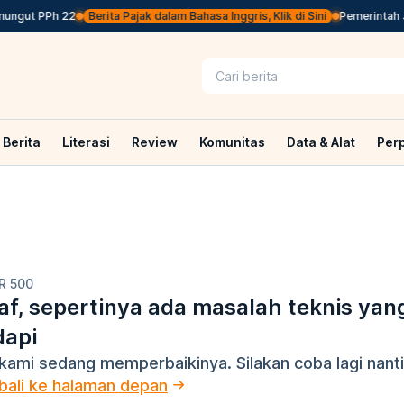
ungut PPh 22
Berita Pajak dalam Bahasa Inggris, Klik di Sini
Pemerintah Je
Berita
Literasi
Review
Komunitas
Data & Alat
Per
R 500
f, sepertinya ada masalah teknis yan
dapi
kami sedang memperbaikinya. Silakan coba lagi nanti
ali ke halaman depan