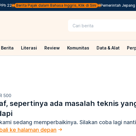
22
Berita Pajak dalam Bahasa Inggris, Klik di Sini
Pemerintah Jepang Bakal
Berita
Literasi
Review
Komunitas
Data & Alat
Per
R 500
f, sepertinya ada masalah teknis yan
dapi
kami sedang memperbaikinya. Silakan coba lagi nanti
ali ke halaman depan