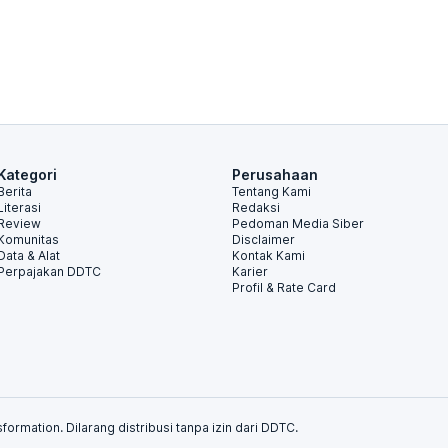
Kategori
Perusahaan
Berita
Tentang Kami
Literasi
Redaksi
Review
Pedoman Media Siber
Komunitas
Disclaimer
Data & Alat
Kontak Kami
Perpajakan DDTC
Karier
Profil & Rate Card
formation. Dilarang distribusi tanpa izin dari DDTC.