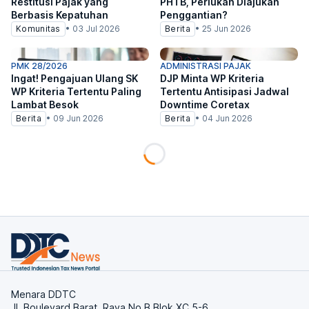
Restitusi Pajak yang
PHTB, Perlukah Diajukan
Berbasis Kepatuhan
Penggantian?
Komunitas
•
03 Jul 2026
Berita
•
25 Jun 2026
PMK 28/2026
ADMINISTRASI PAJAK
Ingat! Pengajuan Ulang SK
DJP Minta WP Kriteria
WP Kriteria Tertentu Paling
Tertentu Antisipasi Jadwal
Lambat Besok
Downtime Coretax
Berita
•
09 Jun 2026
Berita
•
04 Jun 2026
Menara DDTC
Jl. Boulevard Barat. Raya No.B Blok XC 5-6,