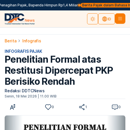
gihan Pajak, Bapenda Himpun Rp1,4 Miliar
Berita Pajak dalam Bahasa Inggris
ID
Berita
Infografis
INFOGRAFIS PAJAK
Penelitian Formal atas
Restitusi Dipercepat PKP
Berisiko Rendah
Redaksi DDTCNews
Senin, 18 Mei 2026 | 11.00 WIB
0
1
0