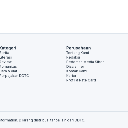
Kategori
Perusahaan
Berita
Tentang Kami
Literasi
Redaksi
Review
Pedoman Media Siber
Komunitas
Disclaimer
Data & Alat
Kontak Kami
Perpajakan DDTC
Karier
Profil & Rate Card
formation. Dilarang distribusi tanpa izin dari DDTC.