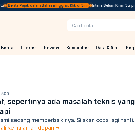
Berita Pajak dalam Bahasa Inggris, Klik di Sini
Istana Belum Kirim Surpres C
Berita
Literasi
Review
Komunitas
Data & Alat
Per
R 500
f, sepertinya ada masalah teknis yan
dapi
kami sedang memperbaikinya. Silakan coba lagi nanti
ali ke halaman depan