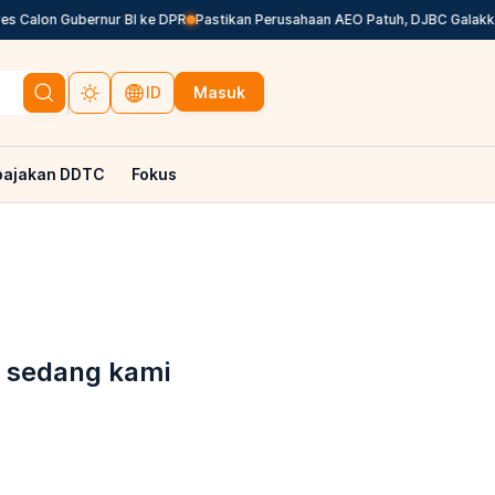
alon Gubernur BI ke DPR
Pastikan Perusahaan AEO Patuh, DJBC Galakkan Va
Masuk
ID
pajakan DDTC
Fokus
g sedang kami
.