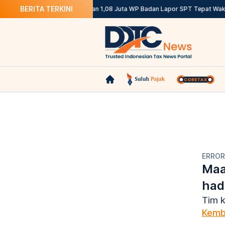
BERITA TERKINI
a
DJP: 12,12 Juta WP OP dan 1,08 Juta WP Badan Lapor SPT Tepat Waktu
ERRO
Maa
ha
Tim 
Kemb