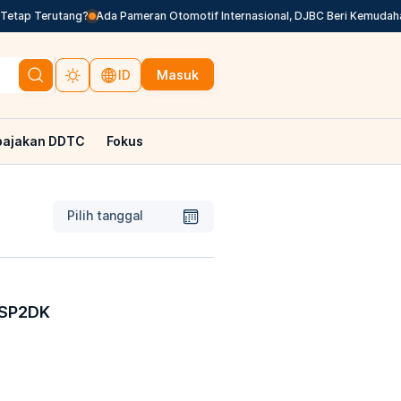
ap Terutang?
Ada Pameran Otomotif Internasional, DJBC Beri Kemudahan L
Masuk
ID
pajakan DDTC
Fokus
Pilih tanggal
 SP2DK