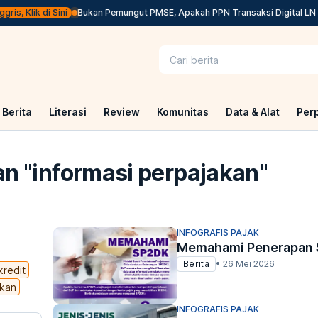
 Klik di Sini
Bukan Pemungut PMSE, Apakah PPN Transaksi Digital LN Tet
Berita
Literasi
Review
Komunitas
Data & Alat
Per
n "
informasi perpajakan
"
INFOGRAFIS PAJAK
Memahami Penerapan
Berita
•
26 Mei 2026
kredit
akan
INFOGRAFIS PAJAK