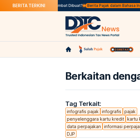
BERITA TERKINI
i
Apa Itu Faktur Pajak Terlambat Dibuat?
Berita Pajak dalam Bahasa Inggris,
Berkaitan denga
Tag Terkait:
infografis pajak
infografis
pajak
penyelenggara kartu kredit
kartu 
data perpajakan
informasi perpaj
DJP