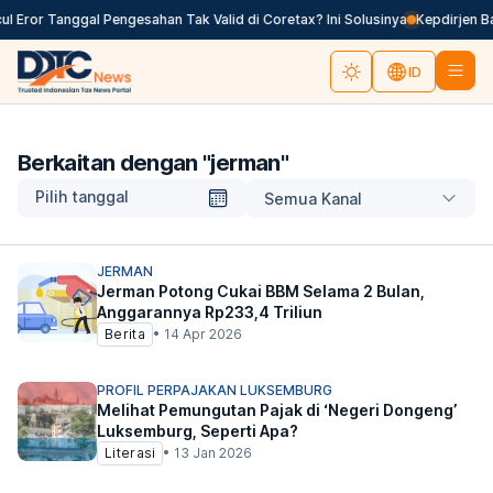
 Eror Tanggal Pengesahan Tak Valid di Coretax? Ini Solusinya
Kepdirjen Ba
ID
Berkaitan dengan "
jerman
"
Pilih tanggal
Semua Kanal
JERMAN
Jerman Potong Cukai BBM Selama 2 Bulan,
Anggarannya Rp233,4 Triliun
Berita
•
14 Apr 2026
PROFIL PERPAJAKAN LUKSEMBURG
Melihat Pemungutan Pajak di ‘Negeri Dongeng’
Luksemburg, Seperti Apa?
Literasi
•
13 Jan 2026