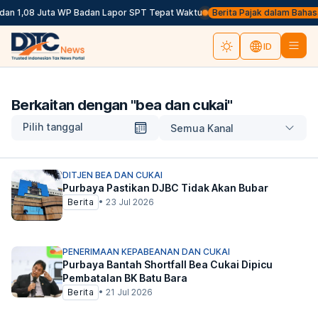
an 1,08 Juta WP Badan Lapor SPT Tepat Waktu
Berita Pajak dalam Bahasa In
ID
Berkaitan dengan "
bea dan cukai
"
Pilih tanggal
Semua Kanal
DITJEN BEA DAN CUKAI
Purbaya Pastikan DJBC Tidak Akan Bubar
Berita
•
23 Jul 2026
PENERIMAAN KEPABEANAN DAN CUKAI
Purbaya Bantah Shortfall Bea Cukai Dipicu
Pembatalan BK Batu Bara
Berita
•
21 Jul 2026