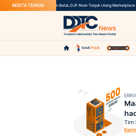
BERITA TERKINI
retax? Ini Solusinya
Kepdirjen Batal, DJP Akan Tunjuk Ulang Marketplace 
ERRO
Maa
ha
Tim 
Kemb