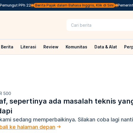
Pemungut PPh 22
Berita Pajak dalam Bahasa Inggris, Klik di Sini
Pemerintah
Berita
Literasi
Review
Komunitas
Data & Alat
Per
R 500
f, sepertinya ada masalah teknis yan
dapi
kami sedang memperbaikinya. Silakan coba lagi nanti
ali ke halaman depan