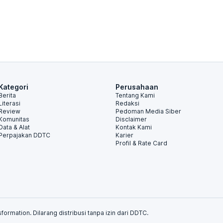
Kategori
Perusahaan
Berita
Tentang Kami
Literasi
Redaksi
Review
Pedoman Media Siber
Komunitas
Disclaimer
Data & Alat
Kontak Kami
Perpajakan DDTC
Karier
Profil & Rate Card
formation. Dilarang distribusi tanpa izin dari DDTC.