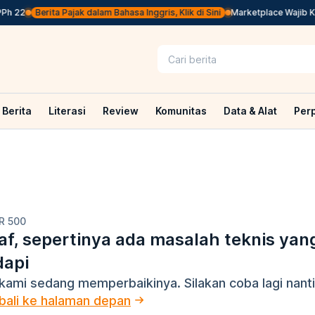
h 22
Berita Pajak dalam Bahasa Inggris, Klik di Sini
Marketplace Wajib Kem
Berita
Literasi
Review
Komunitas
Data & Alat
Per
R 500
f, sepertinya ada masalah teknis yan
dapi
kami sedang memperbaikinya. Silakan coba lagi nanti
ali ke halaman depan