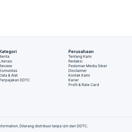
Kategori
Perusahaan
Berita
Tentang Kami
Literasi
Redaksi
Review
Pedoman Media Siber
Komunitas
Disclaimer
Data & Alat
Kontak Kami
Perpajakan DDTC
Karier
Profil & Rate Card
formation. Dilarang distribusi tanpa izin dari DDTC.