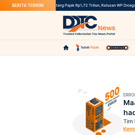
BERITA TERKINI
ngutan PPh Pasal 22
Punya Utang Pajak Rp1,72 Triliun, Ratusan WP Dicegah
ERRO
Maa
ha
Tim 
Kemb