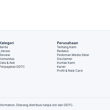
Kategori
Perusahaan
Berita
Tentang Kami
Literasi
Redaksi
Review
Pedoman Media Siber
Komunitas
Disclaimer
Data & Alat
Kontak Kami
Perpajakan DDTC
Karier
Profil & Rate Card
formation. Dilarang distribusi tanpa izin dari DDTC.