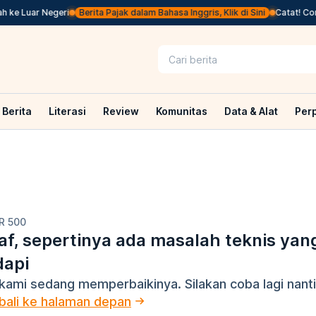
 ke Luar Negeri
Berita Pajak dalam Bahasa Inggris, Klik di Sini
Catat! Core
Berita
Literasi
Review
Komunitas
Data & Alat
Per
R 500
f, sepertinya ada masalah teknis yan
dapi
kami sedang memperbaikinya. Silakan coba lagi nanti
ali ke halaman depan