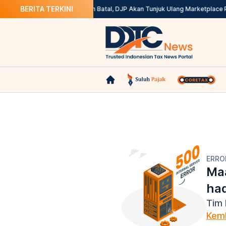
BERITA TERKINI
etax? Ini Solusinya
Kepdirjen Batal, DJP Akan Tunjuk Ulang Marketplace 
ERRO
Maa
ha
Tim 
Kemb