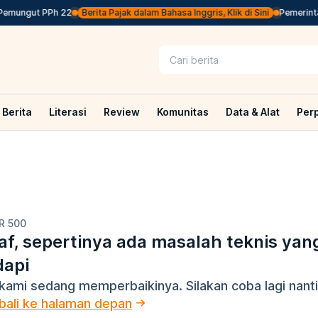
Pemungut PPh 22
Berita Pajak dalam Bahasa Inggris, Klik di Sini
Pemerintah
Berita
Literasi
Review
Komunitas
Data & Alat
Per
R 500
f, sepertinya ada masalah teknis yan
dapi
kami sedang memperbaikinya. Silakan coba lagi nanti
ali ke halaman depan