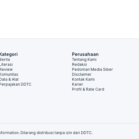
Kategori
Perusahaan
Berita
Tentang Kami
Literasi
Redaksi
Review
Pedoman Media Siber
Komunitas
Disclaimer
Data & Alat
Kontak Kami
Perpajakan DDTC
Karier
Profil & Rate Card
formation. Dilarang distribusi tanpa izin dari DDTC.