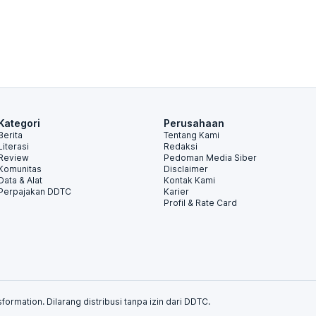
Kategori
Perusahaan
Berita
Tentang Kami
Literasi
Redaksi
Review
Pedoman Media Siber
Komunitas
Disclaimer
Data & Alat
Kontak Kami
Perpajakan DDTC
Karier
Profil & Rate Card
formation. Dilarang distribusi tanpa izin dari DDTC.