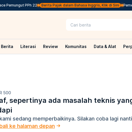
ace Pemungut PPh 22
Berita Pajak dalam Bahasa Inggris, Klik di Sini
Pemeri
Berita
Literasi
Review
Komunitas
Data & Alat
Per
R 500
f, sepertinya ada masalah teknis yan
dapi
kami sedang memperbaikinya. Silakan coba lagi nanti
ali ke halaman depan