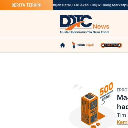
BERITA TERKINI
 Coretax? Ini Solusinya
Kepdirjen Batal, DJP Akan Tunjuk Ulang Marketpl
ERRO
Maa
ha
Tim 
Kemb