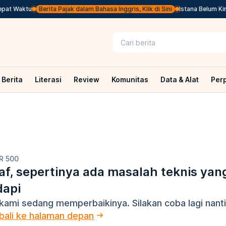
pat Waktu
Berita Pajak dalam Bahasa Inggris, Klik di Sini
Istana Belum Kir
Berita
Literasi
Review
Komunitas
Data & Alat
Per
R 500
f, sepertinya ada masalah teknis yan
dapi
kami sedang memperbaikinya. Silakan coba lagi nanti
ali ke halaman depan