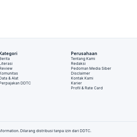
Kategori
Perusahaan
Berita
Tentang Kami
Literasi
Redaksi
Review
Pedoman Media Siber
Komunitas
Disclaimer
Data & Alat
Kontak Kami
Perpajakan DDTC
Karier
Profil & Rate Card
formation. Dilarang distribusi tanpa izin dari DDTC.