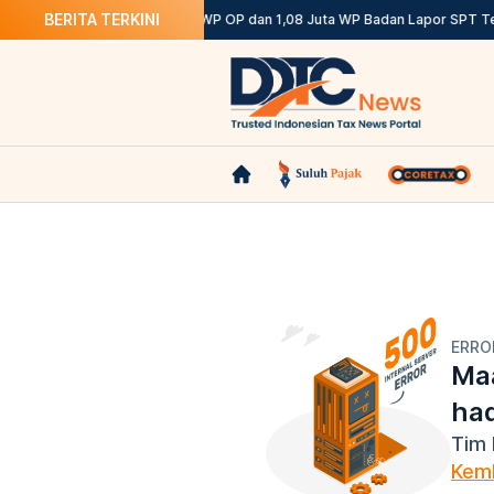
BERITA TERKINI
Ketentuannya
DJP: 12,12 Juta WP OP dan 1,08 Juta WP Badan Lapor SPT Te
ERRO
Maa
ha
Tim 
Kemb