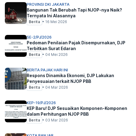
PROVINSI DKI JAKARTA
Bangunan Tak Berubah Tapi NJOP-nya Naik?
Ternyata Ini Alasannya
Berita
•
16 Mei 2026
SE-2/PJ/2026
Pedoman Penilaian Pajak Disempurnakan, DJP
Terbitkan Surat Edaran
Berita
•
04 Mei 2026
BERITA PAJAK HARI INI
Respons Dinamika Ekonomi, DJP Lakukan
Penyesuaian terkait NJOP PBB
Berita
•
04 Mar 2026
KEP-19/PJ/2026
KEP Baru! DJP Sesuaikan Komponen-Komponen
dalam Perhitungan NJOP PBB
Berita
•
03 Mar 2026
KOTA BANJAR