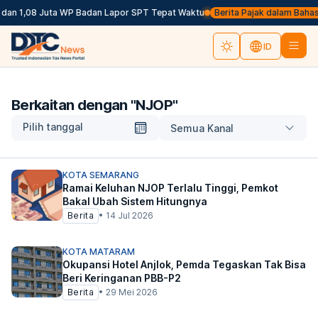
dan 1,08 Juta WP Badan Lapor SPT Tepat Waktu
Berita Pajak dalam Bahasa I
ID
Berkaitan dengan "
NJOP
"
Pilih tanggal
Semua Kanal
KOTA SEMARANG
Ramai Keluhan NJOP Terlalu Tinggi, Pemkot
Bakal Ubah Sistem Hitungnya
Berita
•
14 Jul 2026
KOTA MATARAM
Okupansi Hotel Anjlok, Pemda Tegaskan Tak Bisa
Beri Keringanan PBB-P2
Berita
•
29 Mei 2026