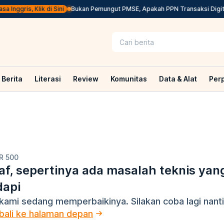
Inggris, Klik di Sini
Bukan Pemungut PMSE, Apakah PPN Transaksi Digital
Berita
Literasi
Review
Komunitas
Data & Alat
Per
R 500
f, sepertinya ada masalah teknis yan
dapi
kami sedang memperbaikinya. Silakan coba lagi nanti
ali ke halaman depan