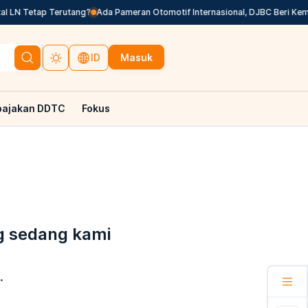
 LN Tetap Terutang?
Ada Pameran Otomotif Internasional, DJBC Beri Kem
Masuk
ID
pajakan DDTC
Fokus
g sedang kami
.