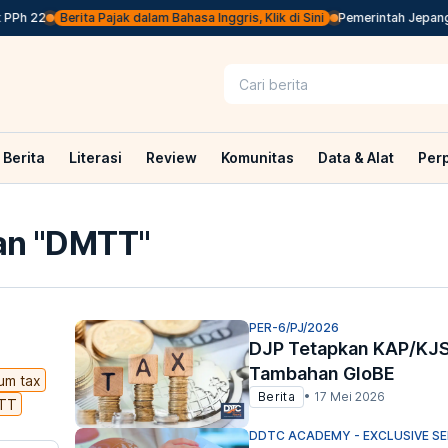
h 22
Berita Pajak dalam Bahasa Inggris, Klik di Sini
Pemerintah Jepang Ba
Berita
Literasi
Review
Komunitas
Data & Alat
Per
n "
DMTT
"
PER-6/PJ/2026
DJP Tetapkan KAP/KJS 
Tambahan GloBE
um tax
Berita
•
17 Mei 2026
TT
DDTC ACADEMY - EXCLUSIVE S