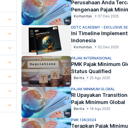
Perusahaan Anda Terc
Pengenaan Pajak Mini
Komunitas
•
07 Des 2025
DDTC ACADEMY - EXCLUSIVE S
Ini Timeline Implement
Indonesia
Komunitas
•
02 Des 2025
PAJAK INTERNASIONAL
PMK Pajak Minimum Glo
Status Qualified
Berita
•
25 Agu 2025
PAJAK MINIMUM GLOBAL
RI Upayakan Transitiona
Pajak Minimum Global
Berita
•
18 Agu 2025
PMK 136/2024
Terapkan Pajak Minim