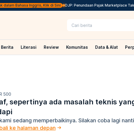
 dalam Bahasa Inggris, Klik di Sini
DJP: Penundaan Pajak Marketplace Tak 
Berita
Literasi
Review
Komunitas
Data & Alat
Per
R 500
f, sepertinya ada masalah teknis yan
dapi
kami sedang memperbaikinya. Silakan coba lagi nanti
ali ke halaman depan