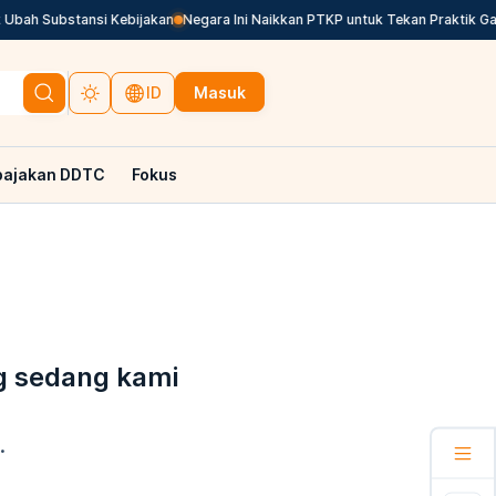
Ubah Substansi Kebijakan
Negara Ini Naikkan PTKP untuk Tekan Praktik Gaj
Masuk
ID
pajakan DDTC
Fokus
g sedang kami
.