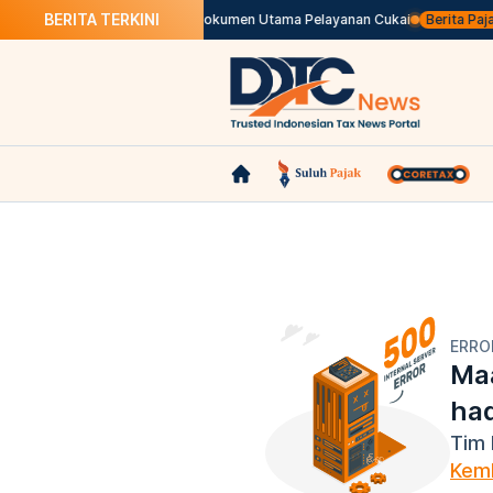
BERITA TERKINI
endaraan Listrik
Mengenal Dokumen Utama Pelayanan Cukai
Berita Pajak
ERRO
Maa
ha
Tim 
Kemb