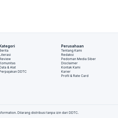
Kategori
Perusahaan
Berita
Tentang Kami
Literasi
Redaksi
Review
Pedoman Media Siber
Komunitas
Disclaimer
Data & Alat
Kontak Kami
Perpajakan DDTC
Karier
Profil & Rate Card
formation. Dilarang distribusi tanpa izin dari DDTC.