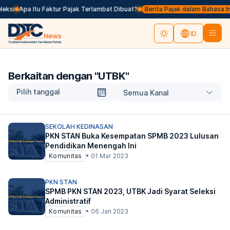
eksi
Apa Itu Faktur Pajak Terlambat Dibuat?
Berita Pajak dalam Bahasa Ingg
ID
Berkaitan dengan "
UTBK
"
Pilih tanggal
Semua Kanal
SEKOLAH KEDINASAN
PKN STAN Buka Kesempatan SPMB 2023 Lulusan
Pendidikan Menengah Ini
Komunitas
•
01 Mar 2023
PKN STAN
SPMB PKN STAN 2023, UTBK Jadi Syarat Seleksi
Administratif
Komunitas
•
06 Jan 2023