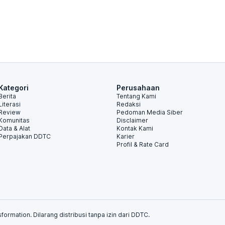
Kategori
Perusahaan
Berita
Tentang Kami
Literasi
Redaksi
Review
Pedoman Media Siber
Komunitas
Disclaimer
Data & Alat
Kontak Kami
Perpajakan DDTC
Karier
Profil & Rate Card
formation. Dilarang distribusi tanpa izin dari DDTC.