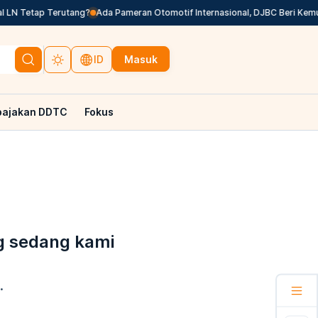
 LN Tetap Terutang?
Ada Pameran Otomotif Internasional, DJBC Beri Kemu
Masuk
ID
pajakan DDTC
Fokus
g sedang kami
.