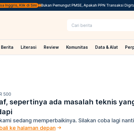
Inggris, Klik di Sini
Bukan Pemungut PMSE, Apakah PPN Transaksi Digital
Berita
Literasi
Review
Komunitas
Data & Alat
Per
R 500
f, sepertinya ada masalah teknis yan
dapi
kami sedang memperbaikinya. Silakan coba lagi nanti
ali ke halaman depan