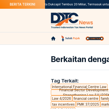
BERITA TERKINI
n Layanan Impor
Akses Data Dukcapil Tembus 20 Miliar, Termasuk untuk Pa
Berkaitan denga
Tag Terkait:
International Financial Centre Law
Financial Sector Development
Strengthening Law (UU P2S
Law 4/2026
financial centre
famil
tax incentives
PMK 37/2025
mark