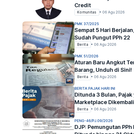
Credit
Komunitas
•
06 Agu 2026
PMK 37/2025
Sempat 5 Hari Berjala
Sudah Pungut PPh 22
Berita
•
06 Agu 2026
PMK 51/2026
Aturan Baru Angkut Te
Barang, Unduh di Sini!
Berita
•
06 Agu 2026
BERITA PAJAK HARI INI
Ditunda 3 Bulan, Pajak
Marketplace Dikembal
Berita
•
06 Agu 2026
PENG-46/PJ.09/2026
DJP: Pemungutan PPh 