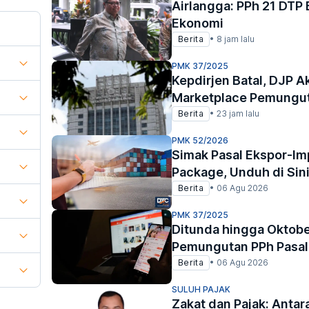
Airlangga: PPh 21 DTP
Ekonomi
Berita
•
8 jam lalu
PMK 37/2025
Kepdirjen Batal, DJP A
Marketplace Pemungut
Berita
•
23 jam lalu
PMK 52/2026
Simak Pasal Ekspor-Im
Package, Unduh di Sin
Berita
•
06 Agu 2026
PMK 37/2025
Ditunda hingga Oktob
Pemungutan PPh Pasal
Berita
•
06 Agu 2026
SULUH PAJAK
Zakat dan Pajak: Antar