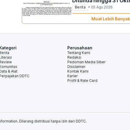
Ditunda hingga 31 Okt
Berita
•
05 Agu 2026
Muat Lebih Banyak
Kategori
Perusahaan
Berita
Tentang Kami
Literasi
Redaksi
Review
Pedoman Media Siber
Komunitas
Disclaimer
Data & Alat
Kontak Kami
Perpajakan DDTC
Karier
Profil & Rate Card
formation. Dilarang distribusi tanpa izin dari DDTC.