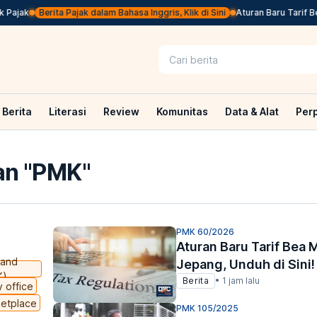
jak
Berita Pajak dalam Bahasa Inggris, Klik di Sini
Aturan Baru Tarif Bea M
Berita
Literasi
Review
Komunitas
Data & Alat
Per
n "
PMK
"
PMK 60/2026
Aturan Baru Tarif Bea 
 and
Jepang, Unduh di Sini!
K)
Berita
•
1 jam lalu
y office
etplace
PMK 105/2025