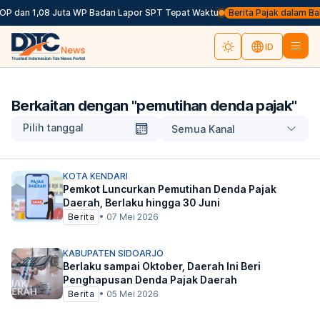
OP dan 1,08 Juta WP Badan Lapor SPT Tepat Waktu
Berita Pajak dalam Bahas
ID
Berkaitan dengan "
pemutihan denda pajak
"
Pilih tanggal
Semua Kanal
KOTA KENDARI
Pemkot Luncurkan Pemutihan Denda Pajak
Daerah, Berlaku hingga 30 Juni
Berita
•
07 Mei 2026
KABUPATEN SIDOARJO
Berlaku sampai Oktober, Daerah Ini Beri
Penghapusan Denda Pajak Daerah
Berita
•
05 Mei 2026