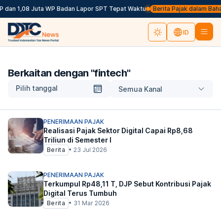
 dan 1,08 Juta WP Badan Lapor SPT Tepat Waktu
Berita Pajak dalam Bahasa 
ID
Berkaitan dengan "
fintech
"
Pilih tanggal
Semua Kanal
PENERIMAAN PAJAK
Realisasi Pajak Sektor Digital Capai Rp8,68
Triliun di Semester I
Berita
•
23 Jul 2026
PENERIMAAN PAJAK
Terkumpul Rp48,11 T, DJP Sebut Kontribusi Pajak
Digital Terus Tumbuh
Berita
•
31 Mar 2026