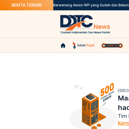
BERITA TERKINI
l Bersama DDTC Academy
DJP Berwenang Awasi WP yang Sudah dan Belum T
ERRO
Maa
ha
Tim 
Kemb