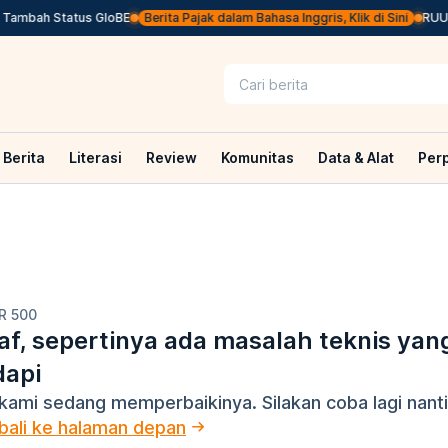
ambah Status GloBE
Berita Pajak dalam Bahasa Inggris, Klik di Sini
RUU A
Berita
Literasi
Review
Komunitas
Data & Alat
Per
R 500
f, sepertinya ada masalah teknis yan
dapi
kami sedang memperbaikinya. Silakan coba lagi nanti
ali ke halaman depan