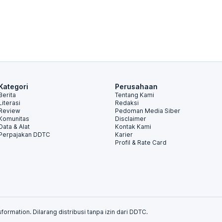
Kategori
Perusahaan
Berita
Tentang Kami
Literasi
Redaksi
Review
Pedoman Media Siber
Komunitas
Disclaimer
Data & Alat
Kontak Kami
Perpajakan DDTC
Karier
Profil & Rate Card
formation. Dilarang distribusi tanpa izin dari DDTC.