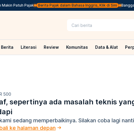
Makin Patuh Pajak
Berita Pajak dalam Bahasa Inggris, Klik di Sini
Banggar 
Berita
Literasi
Review
Komunitas
Data & Alat
Per
R 500
f, sepertinya ada masalah teknis yan
dapi
kami sedang memperbaikinya. Silakan coba lagi nanti
ali ke halaman depan