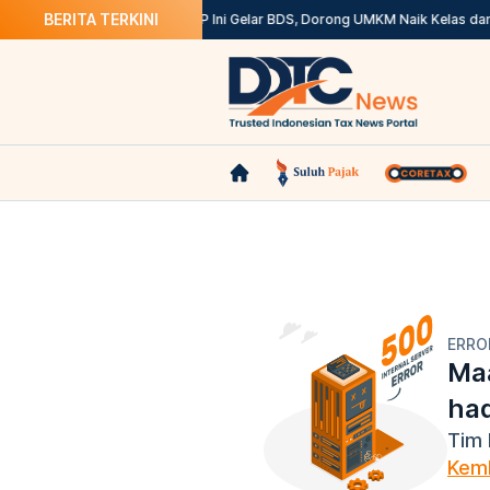
BERITA TERKINI
 Pusat Segera Cair
Kanwil DJP Ini Gelar BDS, Dorong UMKM Naik Kelas dan 
ERRO
Maa
ha
Tim 
Kemb