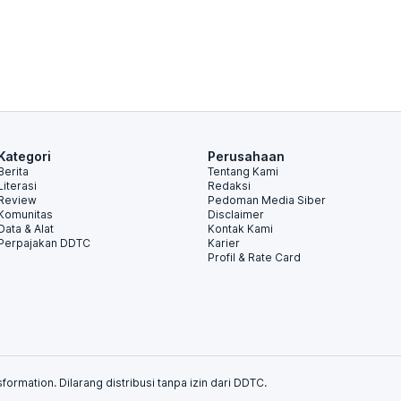
Kategori
Perusahaan
Berita
Tentang Kami
Literasi
Redaksi
Review
Pedoman Media Siber
Komunitas
Disclaimer
Data & Alat
Kontak Kami
Perpajakan DDTC
Karier
Profil & Rate Card
formation. Dilarang distribusi tanpa izin dari DDTC.