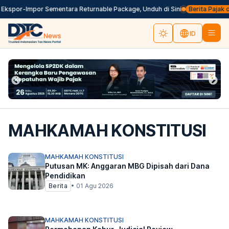
kspor-Impor Sementara Returnable Package, Unduh di Sini
Berita Pajak dal
ID
MAHKAMAH KONSTITUSI
MAHKAMAH KONSTITUSI
Putusan MK: Anggaran MBG Dipisah dari Dana
Pendidikan
Berita
•
01 Agu 2026
MAHKAMAH KONSTITUSI