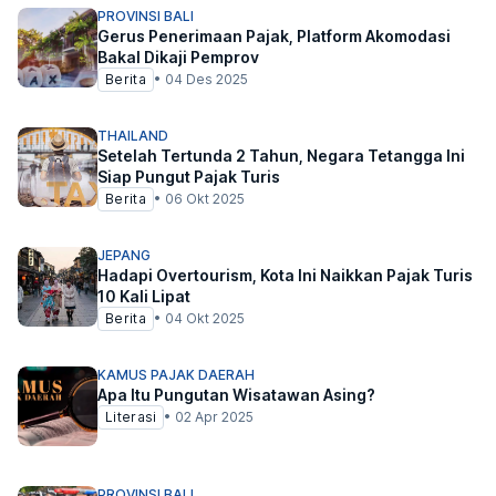
PROVINSI BALI
Gerus Penerimaan Pajak, Platform Akomodasi
Bakal Dikaji Pemprov
Berita
•
04 Des 2025
THAILAND
Setelah Tertunda 2 Tahun, Negara Tetangga Ini
Siap Pungut Pajak Turis
Berita
•
06 Okt 2025
JEPANG
Hadapi Overtourism, Kota Ini Naikkan Pajak Turis
10 Kali Lipat
Berita
•
04 Okt 2025
KAMUS PAJAK DAERAH
Apa Itu Pungutan Wisatawan Asing?
Literasi
•
02 Apr 2025
PROVINSI BALI