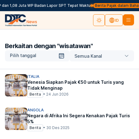
 dan 1,08 Juta WP Badan Lapor SPT Tepat Waktu
Berita Pajak dalam Bahasa I
ID
Berkaitan dengan "
wisatawan
"
Pilih tanggal
Semua Kanal
ITALIA
Venesia Siapkan Pajak €50 untuk Turis yang
Tidak Menginap
Berita
•
24 Jun 2026
ANGOLA
Negara di Afrika Ini Segera Kenakan Pajak Turis
5%
Berita
•
30 Des 2025