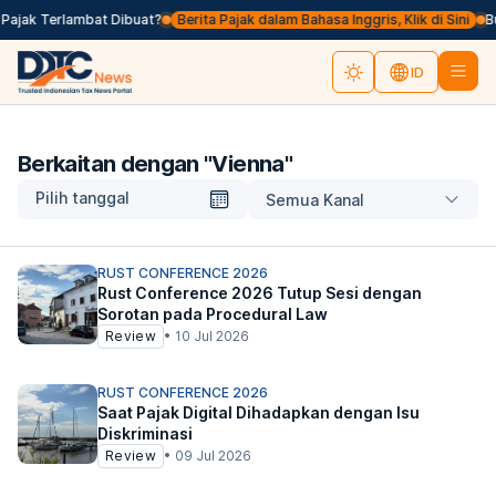
Pajak Terlambat Dibuat?
Berita Pajak dalam Bahasa Inggris, Klik di Sini
Buk
ID
Berkaitan dengan "
Vienna
"
Pilih tanggal
Semua Kanal
RUST CONFERENCE 2026
Rust Conference 2026 Tutup Sesi dengan
Sorotan pada Procedural Law
Review
•
10 Jul 2026
RUST CONFERENCE 2026
Saat Pajak Digital Dihadapkan dengan Isu
Diskriminasi
Review
•
09 Jul 2026