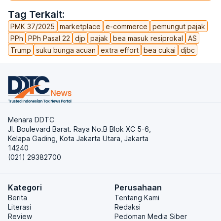
Tag Terkait:
PMK 37/2025
marketplace
e-commerce
pemungut pajak
PPh
PPh Pasal 22
djp
pajak
bea masuk resiprokal
AS
Trump
suku bunga acuan
extra effort
bea cukai
djbc
Menara DDTC
Jl. Boulevard Barat. Raya No.B Blok XC 5-6,
Kelapa Gading, Kota Jakarta Utara, Jakarta
14240
(021) 29382700
Kategori
Perusahaan
Berita
Tentang Kami
Literasi
Redaksi
Review
Pedoman Media Siber