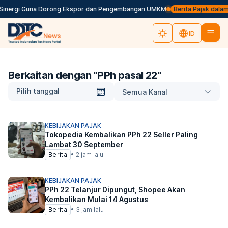
inergi Guna Dorong Ekspor dan Pengembangan UMKM
Berita Pajak dalam B
ID
Berkaitan dengan "
PPh pasal 22
"
Pilih tanggal
Semua Kanal
KEBIJAKAN PAJAK
Tokopedia Kembalikan PPh 22 Seller Paling
Lambat 30 September
Berita
•
2 jam lalu
KEBIJAKAN PAJAK
PPh 22 Telanjur Dipungut, Shopee Akan
Kembalikan Mulai 14 Agustus
Berita
•
3 jam lalu