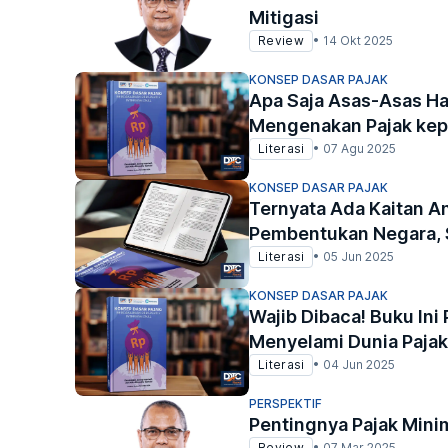
Mitigasi
Review
•
14 Okt 2025
KONSEP DASAR PAJAK
Apa Saja Asas-Asas Ha
Mengenakan Pajak kep
Literasi
•
07 Agu 2025
KONSEP DASAR PAJAK
Ternyata Ada Kaitan An
Pembentukan Negara, 
Literasi
•
05 Jun 2025
KONSEP DASAR PAJAK
Wajib Dibaca! Buku Ini
Menyelami Dunia Pajak
Literasi
•
04 Jun 2025
PERSPEKTIF
Pentingnya Pajak Mini
Review
•
07 Mar 2025