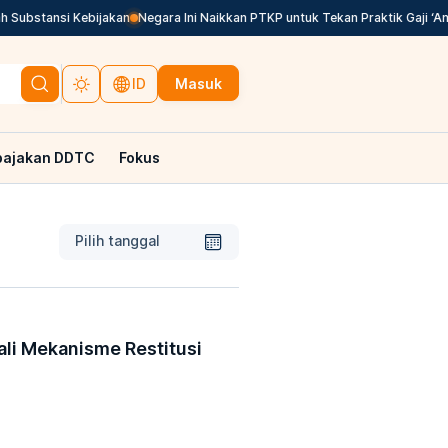
bstansi Kebijakan
Negara Ini Naikkan PTKP untuk Tekan Praktik Gaji ‘Ampl
Masuk
ID
pajakan DDTC
Fokus
Pilih tanggal
li Mekanisme Restitusi