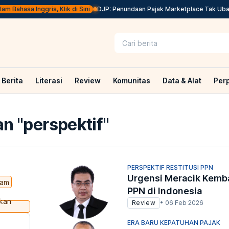
Bahasa Inggris, Klik di Sini
DJP: Penundaan Pajak Marketplace Tak Ubah Su
Berita
Literasi
Review
Komunitas
Data & Alat
Per
n "
perspektif
"
PERSPEKTIF RESTITUSI PPN
Urgensi Meracik Kemba
lam
PPN di Indonesia
rkan
Review
•
06 Feb 2026
ERA BARU KEPATUHAN PAJAK