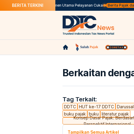
BERITA TERKINI
an Listrik
Mengenal Dokumen Utama Pelayanan Cukai
Berita Pajak dalam 
Berkaitan denga
Tag Terkait:
DDTC
HUT ke-17 DDTC
Darussa
buku pajak
buku
literatur pajak
Konsep Dasar Pajak: Berdasa
Perspektif Internasional
Tampilkan Semua Artikel