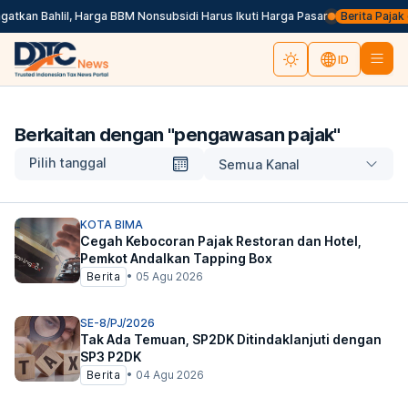
tkan Bahlil, Harga BBM Nonsubsidi Harus Ikuti Harga Pasar
Berita Pajak d
ID
Berkaitan dengan "
pengawasan pajak
"
Pilih tanggal
Semua Kanal
KOTA BIMA
Cegah Kebocoran Pajak Restoran dan Hotel,
Pemkot Andalkan Tapping Box
Berita
•
05 Agu 2026
SE-8/PJ/2026
Tak Ada Temuan, SP2DK Ditindaklanjuti dengan
SP3 P2DK
Berita
•
04 Agu 2026