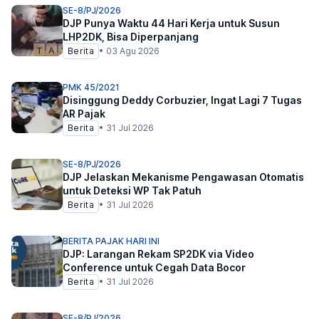
SE-8/PJ/2026
DJP Punya Waktu 44 Hari Kerja untuk Susun
LHP2DK, Bisa Diperpanjang
Berita
•
03 Agu 2026
PMK 45/2021
Disinggung Deddy Corbuzier, Ingat Lagi 7 Tugas
AR Pajak
Berita
•
31 Jul 2026
SE-8/PJ/2026
DJP Jelaskan Mekanisme Pengawasan Otomatis
untuk Deteksi WP Tak Patuh
Berita
•
31 Jul 2026
BERITA PAJAK HARI INI
DJP: Larangan Rekam SP2DK via Video
Conference untuk Cegah Data Bocor
Berita
•
31 Jul 2026
SE-8/PJ/2026