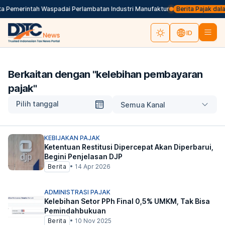
 Pemerintah Waspadai Perlambatan Industri Manufaktur
Berita Pajak dalam 
ID
Berkaitan dengan "
kelebihan pembayaran
pajak
"
Pilih tanggal
Semua Kanal
KEBIJAKAN PAJAK
Ketentuan Restitusi Dipercepat Akan Diperbarui,
Begini Penjelasan DJP
Berita
•
14 Apr 2026
ADMINISTRASI PAJAK
Kelebihan Setor PPh Final 0,5% UMKM, Tak Bisa
Pemindahbukuan
Berita
•
10 Nov 2025