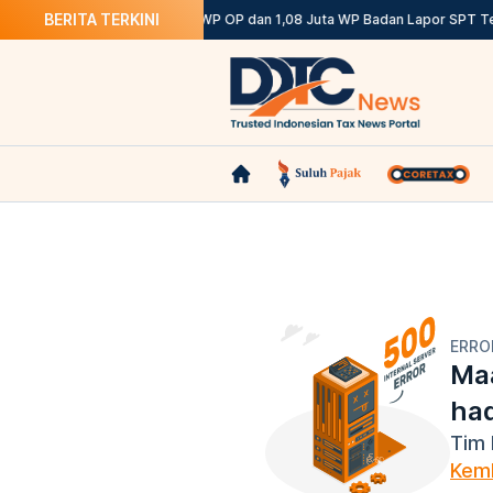
BERITA TERKINI
Ketentuannya
DJP: 12,12 Juta WP OP dan 1,08 Juta WP Badan Lapor SPT Tep
ERRO
Maa
ha
Tim 
Kemb