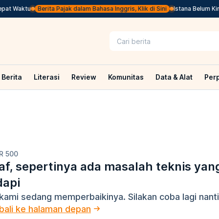
at Waktu
Berita Pajak dalam Bahasa Inggris, Klik di Sini
Istana Belum Kiri
Berita
Literasi
Review
Komunitas
Data & Alat
Per
R 500
f, sepertinya ada masalah teknis yan
dapi
kami sedang memperbaikinya. Silakan coba lagi nanti
ali ke halaman depan