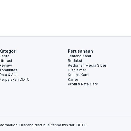
Kategori
Perusahaan
Berita
Tentang Kami
Literasi
Redaksi
Review
Pedoman Media Siber
Komunitas
Disclaimer
Data & Alat
Kontak Kami
Perpajakan DDTC
Karier
Profil & Rate Card
formation. Dilarang distribusi tanpa izin dari DDTC.