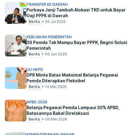
TRANSFER KE DAERAH
Purbaya Janji Tambah Alokasi TKD untuk Bayar
Gaji PPPK di Daerah
Berita
•
06 Jul 2026
KEBIJAKAN PEMERINTAH
39 Pemda Tak Mampu Bayar PPPK, Begini Solusi
Pemerintah
Berita
•
09 Jun 2026
UU HKPD
DPR Minta Batas Maksimal Belanja Pegawai
Pemda Diterapkan Fleksibel
Berita
•
14 Mei 2026
APBD 2026
Belanja Pegawai Pemda Lampaui 30% APBD,
Batasannya Bakal Direlaksasi
Berita
•
09 Mei 2026
KEMENTERIAN KEUANGAN