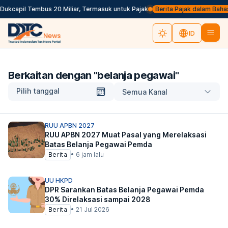
ukcapil Tembus 20 Miliar, Termasuk untuk Pajak
Berita Pajak dalam Bahasa I
ID
Berkaitan dengan "
belanja pegawai
"
Pilih tanggal
Semua Kanal
RUU APBN 2027
RUU APBN 2027 Muat Pasal yang Merelaksasi
Batas Belanja Pegawai Pemda
Berita
•
6 jam lalu
UU HKPD
DPR Sarankan Batas Belanja Pegawai Pemda
30% Direlaksasi sampai 2028
Berita
•
21 Jul 2026